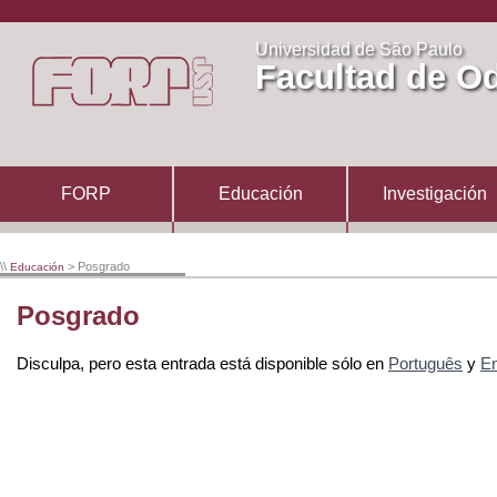
Universidad de São Paulo
Facultad de Od
FORP
Educación
Investigación
\\
> Posgrado
Educación
Posgrado
Disculpa, pero esta entrada está disponible sólo en
Português
y
En