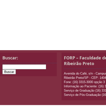
Buscar:
FORP – Faculdade d
Ribeirão Preto
Avenida do Café, s/n - Camp
Ribeirão Preto/SP - CEP: 140
Fone: (16) 3315-3000 opção 3
Informação ao Paciente: (16)
Serviço de Graduação (16) 33
Serviço de Pós-Graduação (16