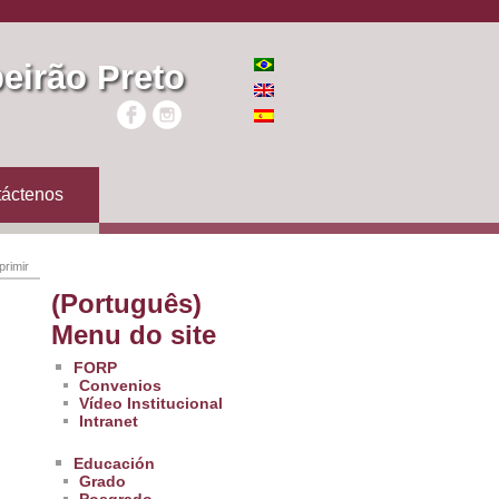
eirão Preto
áctenos
primir
(Português)
Menu do site
FORP
Convenios
Vídeo Institucional
Intranet
Educación
Grado