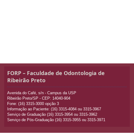
FORP – Faculdade de Odontologia de
Ribeirão Preto
Avenida do Café, s/n - Campus da USP
Ribeirão Preto/SP - CEP: 14040-904
Fone: (16) 3315-3000 opção 3
Informação ao Paciente: (16) 3315-4084 ou 3315-3967
Serviço de Graduação (16) 3315-3954 ou 3315-3962
Serviço de Pós-Graduação (16) 3315-3955 ou 3315-3971