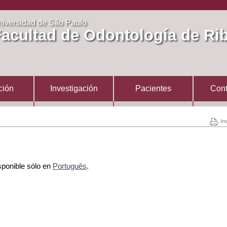
iversidad de São Paulo
acultad de Odontología de Rib
ción
Investigación
Pacientes
Cont
Im
sponible sólo en
Português
.