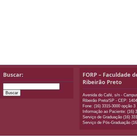
Buscar:
FORP – Faculdade d
Ribeirão Preto
Avenida do Café, s/n - Camp
Ribeirão Preto/SP - CEP: 140
Fone: (16) 3315-3000 opção 3
Informação ao Paciente: (16)
Serviço de Graduação (16) 33
Serviço de Pós-Graduação (16