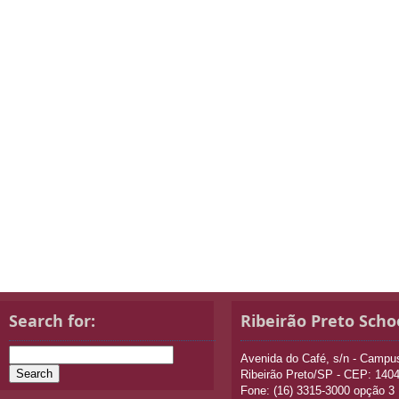
Search for:
Ribeirão Preto Scho
Avenida do Café, s/n - Camp
Ribeirão Preto/SP - CEP: 140
Fone: (16) 3315-3000 opção 3