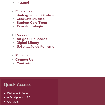
Intranet
Education
Undergraduate Studies
Graduate Studies
Student Care Team
Teleodontologia
Research
Artigos Publicados
Digital Library
Solicitação de Fomento
Patients
Contact Us
Contacts
Quick Access
Webmail GSuite
e-Disciplinas USP
Contacts