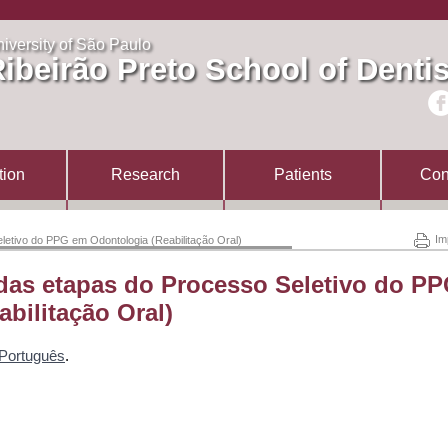
iversity of São Paulo
ibeirão Preto School of Dentis
tion
Research
Patients
Con
Im
letivo do PPG em Odontologia (Reabilitação Oral)
das etapas do Processo Seletivo do P
bilitação Oral)
Português
.