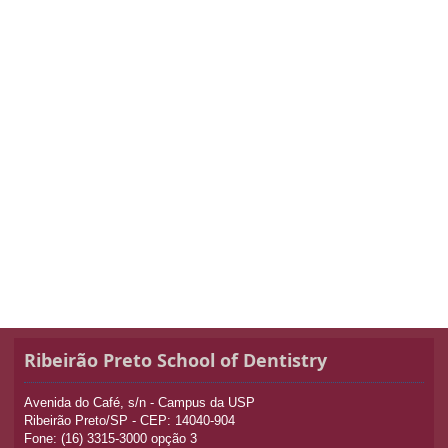
Ribeirão Preto School of Dentistry
Avenida do Café, s/n - Campus da USP
Ribeirão Preto/SP - CEP: 14040-904
Fone: (16) 3315-3000 opção 3