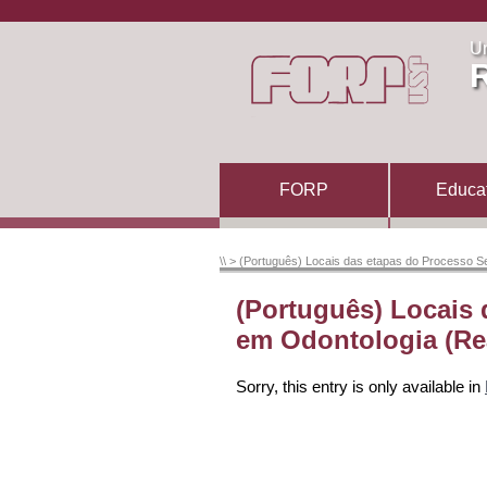
Un
R
FORP
Educa
\\
> (Português) Locais das etapas do Processo Se
(Português) Locais 
em Odontologia (Rea
Sorry, this entry is only available in