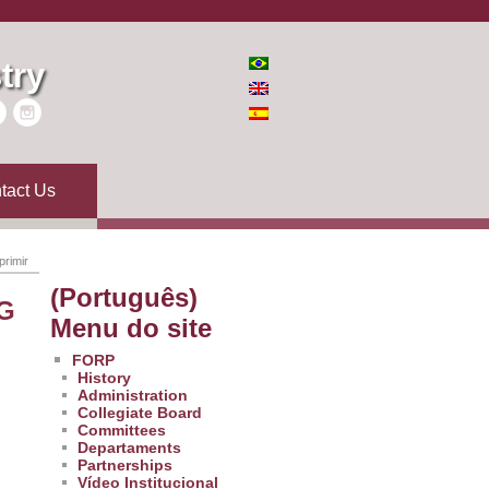
try
tact Us
primir
(Português)
PG
Menu do site
FORP
History
Administration
Collegiate Board
Committees
Departaments
Partnerships
Vídeo Institucional