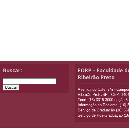
Buscar:
FORP – Faculdade d
Ribeirão Preto
Avenida do Café, s/n - Camp
Ribeirão Preto/SP - CEP: 140
Fone: (16) 3315-3000 opção 3
Informação ao Paciente: (16)
Serviço de Graduação (16) 33
Serviço de Pós-Graduação (16