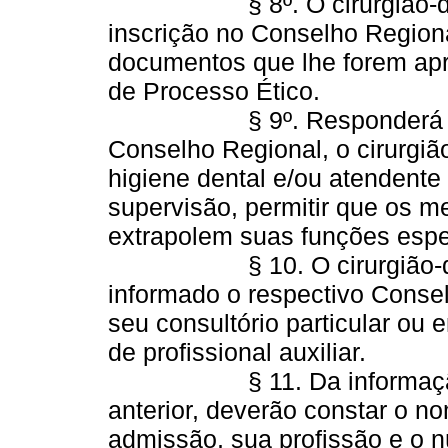
§ 8º. O cirurgião-dentis
inscrição no Conselho Regiona
documentos que lhe forem apr
de Processo Ético.
§ 9º. Responderá eticam
Conselho Regional, o cirurgiã
higiene dental e/ou atendente 
supervisão, permitir que os m
extrapolem suas funções espe
§ 10. O cirurgião-denti
informado o respectivo Conse
seu consultório particular ou 
de profissional auxiliar.
§ 11. Da informação a q
anterior, deverão constar o no
admissão, sua profissão e o 