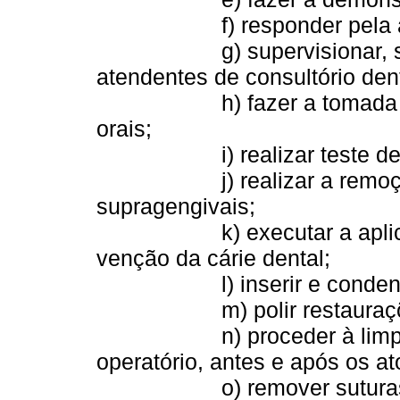
f) responder pela admin
g) supervisionar, sob d
atendentes de consultório dent
h) fazer a tomada e reve
orais;
i) realizar teste de vit
j) realizar a remoção de
supragengivais;
k) executar a aplicação 
venção da cárie dental;
l) inserir e condensar s
m) polir restaurações, 
n) proceder à limpeza e
operatório, antes e após os at
o) remover suturas