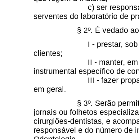
c) ser responsável pelo
serventes do laboratório de pr
§ 2º. É vedado aos técn
I - prestar, sob qualque
clientes;
II - manter, em sua of
instrumental específico de con
III - fazer propaganda 
em geral.
§ 3º. Serão permitidas 
jornais ou folhetos especializ
cirurgiões-dentistas, e acomp
responsável e do número de i